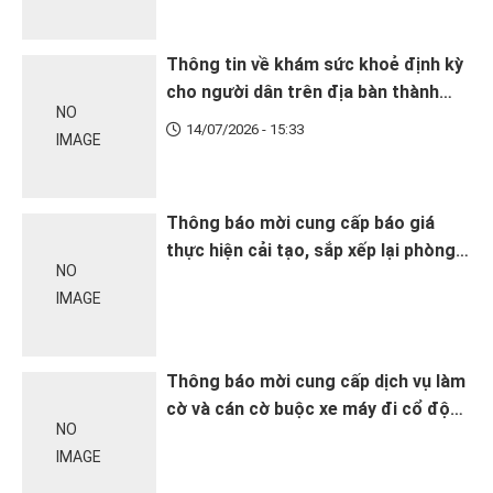
Thông tin về khám sức khoẻ định kỳ
cho người dân trên địa bàn thành
NO
phố Hà Nội
14/07/2026 - 15:33
IMAGE
Thông báo mời cung cấp báo giá
thực hiện cải tạo, sắp xếp lại phòng
NO
làm việc tại Điểm Y tế yên Sở thuộc
IMAGE
Trạm Y tế phường Hoàng Mai
Thông báo mời cung cấp dịch vụ làm
cờ và cán cờ buộc xe máy đi cổ động
NO
tuyên truyền ngày Dân số Thế giới
IMAGE
(11/7)