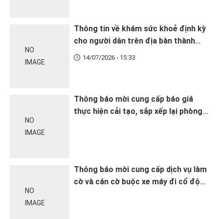
Thông tin về khám sức khoẻ định kỳ
cho người dân trên địa bàn thành
NO
phố Hà Nội
14/07/2026 - 15:33
IMAGE
Thông báo mời cung cấp báo giá
thực hiện cải tạo, sắp xếp lại phòng
NO
làm việc tại Điểm Y tế yên Sở thuộc
IMAGE
Trạm Y tế phường Hoàng Mai
Thông báo mời cung cấp dịch vụ làm
cờ và cán cờ buộc xe máy đi cổ động
NO
tuyên truyền ngày Dân số Thế giới
IMAGE
(11/7)