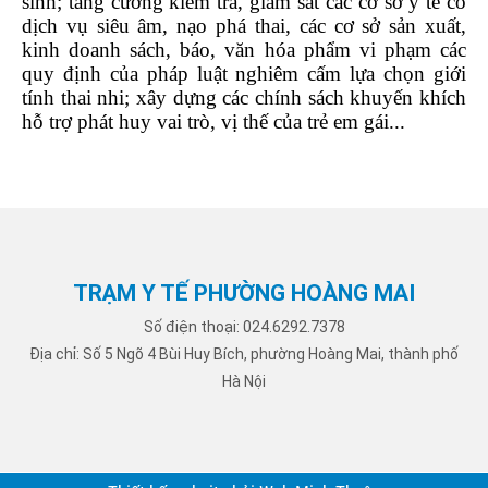
sinh; tăng cường kiểm tra, giám sát các cơ sở y tế có
dịch vụ siêu âm, nạo phá thai, các cơ sở sản xuất,
kinh doanh sách, báo, văn hóa phẩm vi phạm các
quy định của pháp luật nghiêm cấm lựa chọn giới
tính thai nhi; xây dựng các chính sách khuyến khích
hỗ trợ phát huy vai trò, vị thế của trẻ em gái...
TRẠM Y TẾ PHƯỜNG HOÀNG MAI
Số điện thoại: 024.6292.7378
Địa chỉ: Số 5 Ngõ 4 Bùi Huy Bích, phường Hoàng Mai, thành phố
Hà Nội