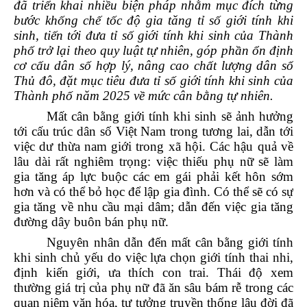
đã triển khai nhiều biện pháp nhằm mục đích từng
bước khống chế tốc độ gia tăng tỉ số giới tính khi
sinh, tiến tới đưa tỉ số giới tính khi sinh của Thành
phố trở lại theo quy luật tự nhiên, góp phần ổn định
cơ cấu dân số hợp lý, nâng cao chất lượng dân số
Thủ đô, đặt mục tiêu đưa tỉ số giới tính khi sinh của
Thành phố năm 2025 về mức cân bằng tự nhiên.
Mất cân bằng giới tính khi sinh sẽ ảnh hưởng
tới cấu trúc dân số Việt Nam trong tương lai, dẫn tới
việc dư thừa nam giới trong xã hội. Các hậu quả về
lâu dài rất nghiêm trọng: việc thiếu phụ nữ sẽ làm
gia tăng áp lực buộc các em gái phải kết hôn sớm
hơn và có thể bỏ học để lập gia đình. Có thể sẽ có sự
gia tăng về nhu cầu mại dâm; dẫn đến việc gia tăng
đường dây buôn bán phụ nữ.
Nguyên nhân dẫn đến mất cân bằng giới tính
khi sinh chủ yếu do việc lựa chọn giới tính thai nhi,
định kiến giới, ưa thích con trai. Thái độ xem
thường giá trị của phụ nữ đã ăn sâu bám rễ trong các
quan niệm văn hóa, tư tưởng truyền thống lâu đời đã