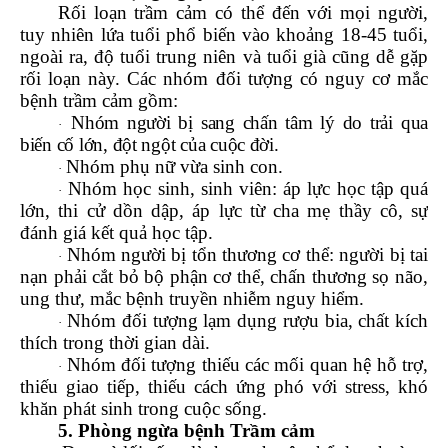
Rối loạn trầm cảm có thể đến với mọi người,
tuy nhiên lứa tuổi phổ biến vào khoảng 18-45 tuổi,
ngoài ra, độ tuổi trung niên và tuổi già cũng dễ gặp
rối loạn này. Các nhóm đối tượng có nguy cơ mắc
bệnh trầm cảm gồm:
Nhóm người bị sang chấn tâm lý do trải qua
·
biến cố lớn, đột ngột của cuộc đời.
Nhóm phụ nữ vừa sinh con.
·
Nhóm học sinh, sinh viên: áp lực học tập quá
·
lớn, thi cử dồn dập, áp lực từ cha mẹ thầy cô, sự
đánh giá kết quả học tập.
Nhóm người bị tổn thương cơ thể: người bị tai
·
nạn phải cắt bỏ bộ phận cơ thể, chấn thương sọ não,
ung thư, mắc bệnh truyền nhiễm nguy hiểm.
Nhóm đối tượng lạm dụng rượu bia, chất kích
·
thích trong thời gian dài.
Nhóm đối tượng thiếu các mối quan hệ hỗ trợ,
·
thiếu giao tiếp, thiếu cách ứng phó với stress, khó
khăn phát sinh trong cuộc sống.
5. Phòng ngừa bệnh Trầm cảm