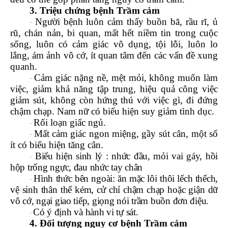
3. Triệu chứng bệnh Trầm cảm
Người bệnh luôn cảm thấy buồn bã, rầu rĩ, ủ
·
rũ, chán nản, bi quan, mất hết niềm tin trong cuộc
sống, luôn có cảm giác vô dụng, tội lỗi, luôn lo
lắng, ám ảnh vô cớ, ít quan tâm đến các vấn đề xung
quanh.
Cảm giác nặng nề, mệt mỏi, không muốn làm
·
việc, giảm khả năng tập trung, hiệu quả công việc
giảm sút, không còn hứng thú với việc gì, đi đứng
chậm chạp. Nam nữ có biểu hiện suy giảm tình dục.
Rối loạn giấc ngủ.
·
Mất cảm giác ngon miệng, gầy sút cân, một số
·
ít có biểu hiện tăng cân.
Biểu hiện sinh lý : nhức đầu, mỏi vai gáy, hồi
·
hộp trống ngực, đau nhức tay chân
Hình thức bên ngoài: ăn mặc lôi thôi lếch thếch,
·
vệ sinh thân thể kém, cử chỉ chậm chạp hoặc giận dữ
vô cớ, ngại giao tiếp, giọng nói trầm buồn đơn điệu.
Có ý định và hành vi tự sát.
·
4. Đối tượng nguy cơ bệnh Trầm cảm