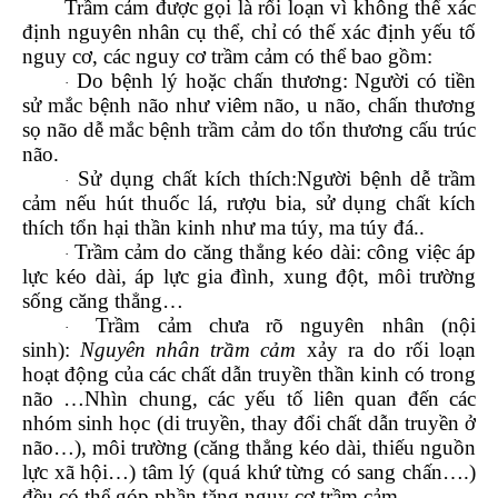
Trầm cảm được gọi là rối loạn vì không thể xác
định nguyên nhân cụ thể, chỉ có thế xác định yếu tố
nguy cơ, các nguy cơ trầm cảm có thể bao gồm:
Do bệnh lý hoặc chấn thương: Người có tiền
·
sử mắc bệnh não như viêm não,
u não
,
chấn thương
sọ não
dễ mắc bệnh trầm cảm do tổn thương cấu trúc
não.
Sử dụng chất kích thích:Người bệnh dễ trầm
·
cảm nếu hút thuốc lá, rượu bia, sử dụng chất kích
thích tổn hại thần kinh như ma túy, ma túy đá..
Trầm cảm do căng thẳng kéo dài: công việc áp
·
lực kéo dài, áp lực gia đình, xung đột, môi trường
sống căng thẳng…
Trầm cảm chưa rõ nguyên nhân (nội
·
sinh):
Nguyên nhân trầm cảm
xảy ra do rối loạn
hoạt động của các chất dẫn truyền thần kinh có trong
não …Nhìn chung, các yếu tố liên quan đến các
nhóm sinh học (di truyền, thay đổi chất dẫn truyền ở
não…), môi trường (căng thẳng kéo dài, thiếu nguồn
lực xã hội…) tâm lý (quá khứ từng có sang chấn….)
đều có thể góp phần tăng nguy cơ trầm cảm.