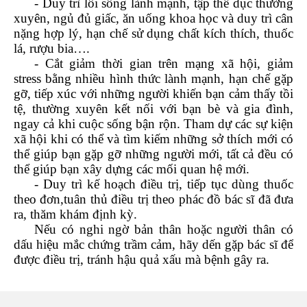
- Duy trì lối sống lành mạnh, tập thể dục thường
xuyên, ngủ đủ giấc, ăn uống khoa học và duy trì cân
nặng hợp lý, hạn chế sử dụng chất kích thích, thuốc
lá, rượu bia….
- Cắt giảm thời gian trên mạng xã hội, giảm
stress bằng nhiều hình thức lành mạnh, hạn chế gặp
gỡ, tiếp xúc với những người khiến bạn cảm thấy tồi
tệ, t
hường xuyên kết nối với bạn bè và gia đình,
ngay cả khi cuộc sống bận rộn. Tham dự các sự kiện
xã hội khi có thể và tìm kiếm những sở thích mới có
thể giúp bạn gặp gỡ những người mới, tất cả đều có
thể giúp bạn xây dựng các mối quan hệ mới.
- Duy trì kế hoạch điều trị, tiếp tục dùng thuốc
theo đơn,tuân thủ điều trị theo phác đồ bác sĩ đã đưa
ra, thăm khám định kỳ.
Nếu có nghi ngờ bản thân hoặc người thân có
dấu hiệu mắc chứng trầm cảm, hãy dến gặp bác sĩ để
được điều trị, tránh hậu quả xấu mà bệnh gây ra.